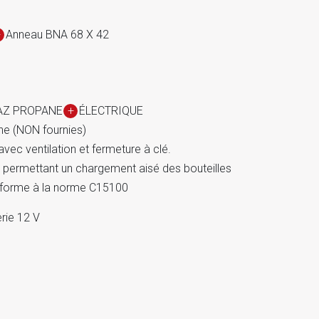
+
Anneau BNA 68 X 42
GAZ PROPANE
+
ÉLECTRIQUE
ne (NON fournies)
vec ventilation et fermeture à clé.
t permettant un chargement aisé des bouteilles
orme à la norme C15100
rie 12 V