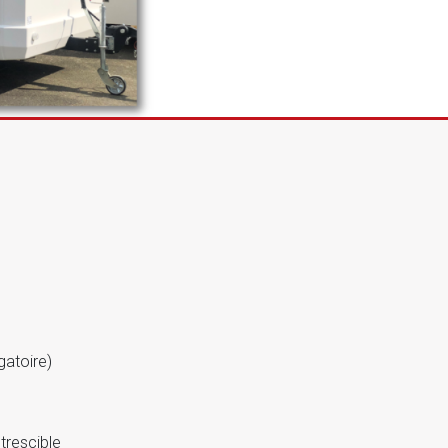
atoire)
trescible